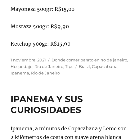
Mayonesa 500gr: R$15,00
Mostaza 500gr: R$9,90
Ketchup 500gr: R$15,90
Publicado
Categorías
1 noviembre, 2021
Donde comer barato en río de janeiro
,
el
Etiquetas
Hospedaje
,
Rio de Janeiro
,
Tips
Brasil
,
Copacabana
,
Ipanema
,
Rio de Janeiro
IPANEMA Y SUS
CURIOSIDADES
Ipanema, a minutos de Copacabana y Leme son
2 kilómetros de costa con suave arena blanca