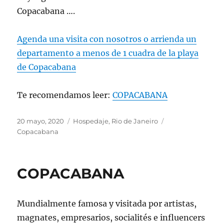
Copacabana ….
Agenda una visita con nosotros o arrienda un
departamento a menos de 1 cuadra de la playa
de Copacabana
Te recomendamos leer:
COPACABANA
Publicado
Categorías
Etiquetas
20 mayo, 2020
Hospedaje
,
Rio de Janeiro
el
Copacabana
COPACABANA
Mundialmente famosa y visitada por artistas,
magnates, empresarios, socialités e influencers