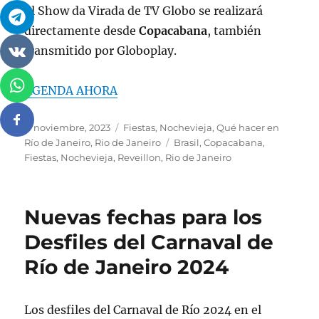
El Show da Virada de TV Globo se realizará
directamente desde
Copacabana
, también
transmitido por Globoplay.
AGENDA AHORA
Publicado
Categorías
11 noviembre, 2023
Fiestas
,
Nochevieja
,
Qué hacer en
el
Etiquetas
Río de Janeiro
,
Rio de Janeiro
Brasil
,
Copacabana
,
Fiestas
,
Nochevieja
,
Reveillon
,
Rio de Janeiro
Nuevas fechas para los
Desfiles del Carnaval de
Río de Janeiro 2024
Los desfiles del Carnaval de Río 2024 en el