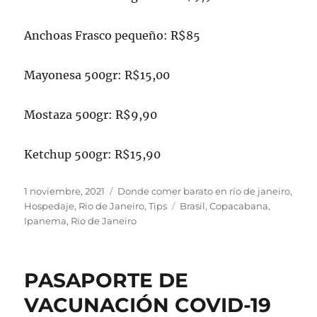
Anchoas Frasco pequeño: R$85
Mayonesa 500gr: R$15,00
Mostaza 500gr: R$9,90
Ketchup 500gr: R$15,90
Publicado
Categorías
1 noviembre, 2021
Donde comer barato en río de janeiro
,
el
Etiquetas
Hospedaje
,
Rio de Janeiro
,
Tips
Brasil
,
Copacabana
,
Ipanema
,
Rio de Janeiro
PASAPORTE DE
VACUNACIÓN COVID-19