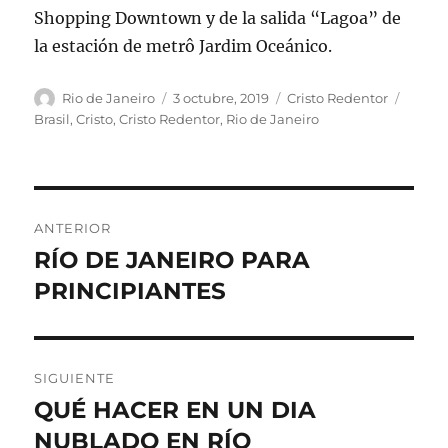
Shopping Downtown y de la salida “Lagoa” de
la estación de metrô Jardim Oceánico.
Autor
Publicado
Categorías
Etique
Rio de Janeiro
3 octubre, 2019
Cristo Redentor
el
Brasil
,
Cristo
,
Cristo Redentor
,
Rio de Janeiro
Navegación
ANTERIOR
de
RÍO DE JANEIRO PARA
Entrada
anterior:
PRINCIPIANTES
entradas
SIGUIENTE
QUÉ HACER EN UN DIA
Siguiente
entrada:
NUBLADO EN RÍO