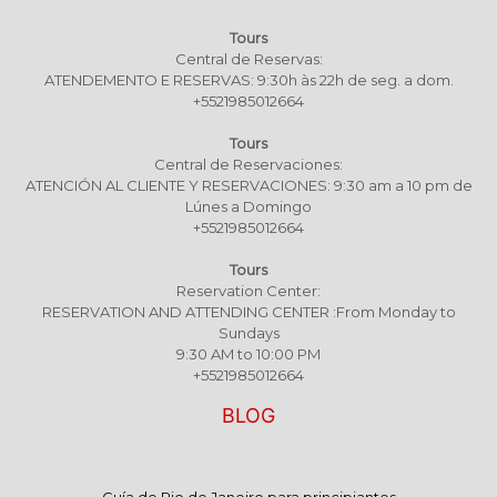
Tours
Central de Reservas:
ATENDEMENTO E RESERVAS: 9:30h às 22h de seg. a dom.
+5521985012664
Tours
Central de Reservaciones:
ATENCIÓN AL CLIENTE Y RESERVACIONES: 9:30 am a 10 pm de
Lúnes a Domingo
+5521985012664
Tours
Reservation Center:
RESERVATION AND ATTENDING CENTER :From Monday to
Sundays
9:30 AM to 10:00 PM
+5521985012664
BLOG
Guía de Rio de Janeiro para principiantes