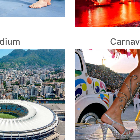
adium
Carnava