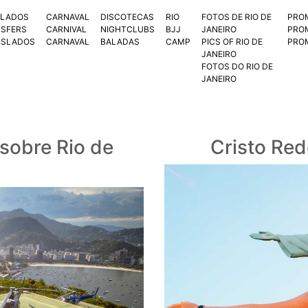
SLADOS
CARNAVAL
DISCOTECAS
RIO
FOTOS DE RIO DE
PRO
SFERS
CARNIVAL
NIGHTCLUBS
BJJ
JANEIRO
PRO
NSLADOS
CARNAVAL
BALADAS
CAMP
PICS OF RIO DE
PRO
JANEIRO
FOTOS DO RIO DE
JANEIRO
 sobre Rio de
Cristo Red