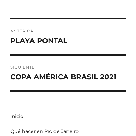
Navegación
ANTERIOR
de
PLAYA PONTAL
Entrada
anterior:
entradas
SIGUIENTE
COPA AMÉRICA BRASIL 2021
Siguiente
entrada:
Inicio
Qué hacer en Río de Janeiro