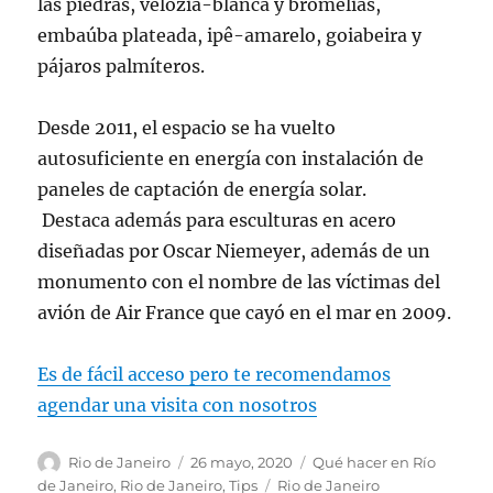
las piedras, velózia-blanca y bromelias,
embaúba plateada, ipê-amarelo, goiabeira y
pájaros palmíteros.
Desde 2011, el espacio se ha vuelto
autosuficiente en energía con instalación de
paneles de captación de energía solar.
Destaca además para esculturas en acero
diseñadas por Oscar Niemeyer, además de un
monumento con el nombre de las víctimas del
avión de Air France que cayó en el mar en 2009.
Es de fácil acceso pero te recomendamos
agendar una visita con nosotros
Autor
Publicado
Categorías
Rio de Janeiro
26 mayo, 2020
Qué hacer en Río
el
Etiquetas
de Janeiro
,
Rio de Janeiro
,
Tips
Rio de Janeiro